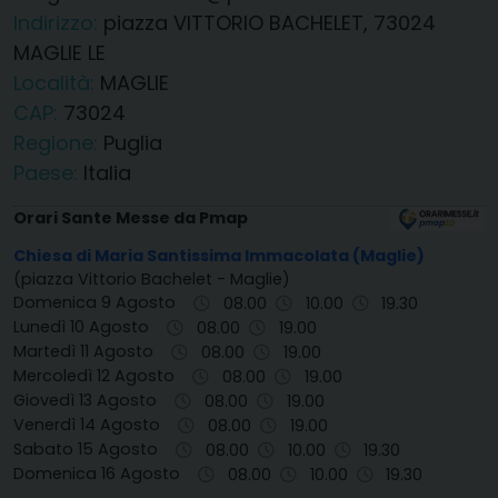
Indirizzo:
piazza VITTORIO BACHELET, 73024
MAGLIE LE
Località:
MAGLIE
CAP:
73024
Regione:
Puglia
Paese:
Italia
Orari Sante Messe da Pmap
Chiesa di Maria Santissima Immacolata (Maglie)
(piazza Vittorio Bachelet - Maglie)
Domenica 9 Agosto
08.00
10.00
19.30
Lunedì 10 Agosto
08.00
19.00
Martedì 11 Agosto
08.00
19.00
Mercoledì 12 Agosto
08.00
19.00
Giovedì 13 Agosto
08.00
19.00
Venerdì 14 Agosto
08.00
19.00
Sabato 15 Agosto
08.00
10.00
19.30
Domenica 16 Agosto
08.00
10.00
19.30