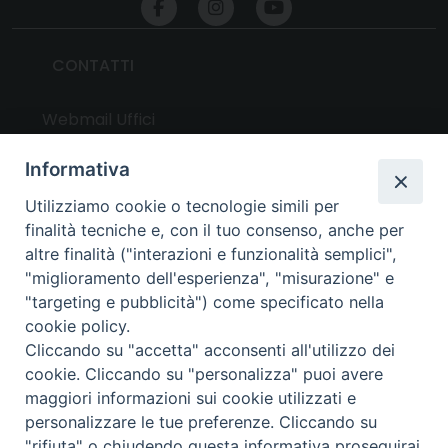
CONTATTI
Webmail Uffici
Webmail Parrocchie
Informativa
Utilizziamo cookie o tecnologie simili per
UTILITY
finalità tecniche e, con il tuo consenso, anche per
altre finalità ("interazioni e funzionalità semplici",
News
"miglioramento dell'esperienza", "misurazione" e
Altri articoli
"targeting e pubblicità") come specificato nella
cookie policy.
Notizie nazionali
Cliccando su "accetta" acconsenti all'utilizzo dei
Download
cookie. Cliccando su "personalizza" puoi avere
Amministrazione Trasparente
maggiori informazioni sui cookie utilizzati e
personalizzare le tue preferenze. Cliccando su
"rifiuta" o chiudendo questa informativa proseguirai