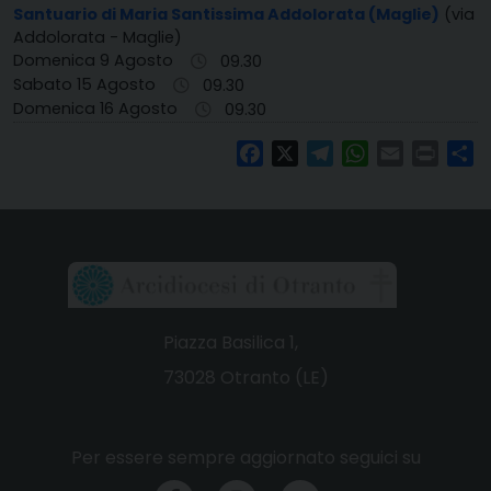
Santuario di Maria Santissima Addolorata (Maglie)
(via
Addolorata - Maglie)
Domenica 9 Agosto
09.30
Sabato 15 Agosto
09.30
Domenica 16 Agosto
09.30
Facebook
X
Telegram
WhatsApp
Email
Print
Co
Piazza Basilica 1,
73028 Otranto (LE)
Per essere sempre aggiornato seguici su