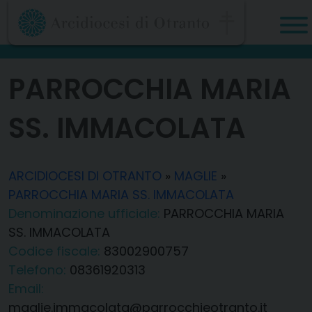
Skip
to
content
PARROCCHIA MARIA
SS. IMMACOLATA
ARCIDIOCESI DI OTRANTO
»
MAGLIE
»
PARROCCHIA MARIA SS. IMMACOLATA
Denominazione ufficiale:
PARROCCHIA MARIA
SS. IMMACOLATA
Codice fiscale:
83002900757
Telefono:
08361920313
Email:
maglie.immacolata@parrocchieotranto.it