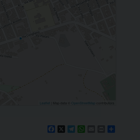
Leaflet
| Map data ©
OpenStreetMap
contributors
Facebook
X
Telegram
WhatsApp
Email
Print
Condividi