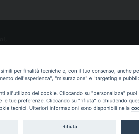
a 1,
o (LE)
UTILITY
imili per finalità tecniche e, con il tuo consenso, anche per 
amento dell'esperienza", "misurazione" e "targeting e pubbli
News
i all'utilizzo dei cookie. Cliccando su "personalizza" puoi
Altri articoli
re le tue preferenze. Cliccando su "rifiuta" o chiudendo que
Notizie nazionali
okie tecnici. Ulteriori informazioni sono disponibili nella
coo
Download
Amministrazione Trasparente
Rifiuta