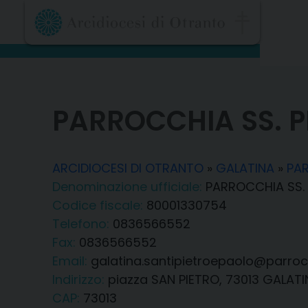
Skip
to
content
PARROCCHIA SS. P
ARCIDIOCESI DI OTRANTO
»
GALATINA
»
PAR
Denominazione ufficiale:
PARROCCHIA SS. 
Codice fiscale:
80001330754
Telefono:
0836566552
Fax:
0836566552
Email:
galatina.santipietroepaolo@parrocc
Indirizzo:
piazza SAN PIETRO, 73013 GALATI
CAP:
73013