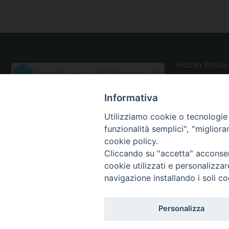
Piazza Basilic
73028 Otrant
Informativa
CONTATTI
Utilizziamo cookie o tecnologie s
funzionalità semplici", "miglior
Webmail Uffici
cookie policy.
Cliccando su "accetta" acconsent
Webmail Parrocchie
cookie utilizzati e personalizza
navigazione installando i soli co
Personalizza