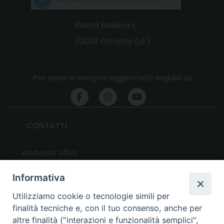
Piazza Basilica 1,
73028 Otranto (LE)
Per essere sempre aggiornato seguici su
CONTATTI
Webmail Uffici
Webmail Parrocchie
Informativa
Utilizziamo cookie o tecnologie simili per
UTILITY
finalità tecniche e, con il tuo consenso, anche per
altre finalità ("interazioni e funzionalità semplici",