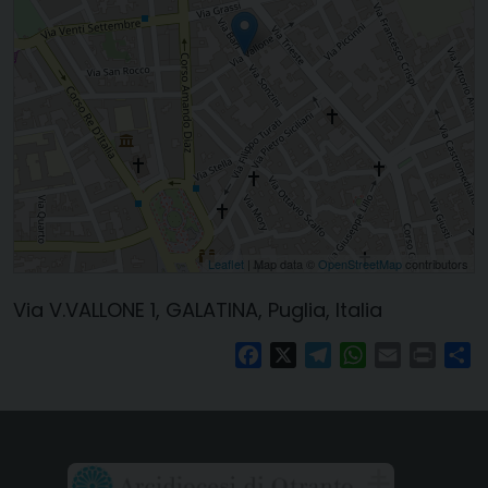
Leaflet
| Map data ©
OpenStreetMap
contributors
Via V.VALLONE 1, GALATINA, Puglia, Italia
Facebook
X
Telegram
WhatsApp
Email
Print
Co