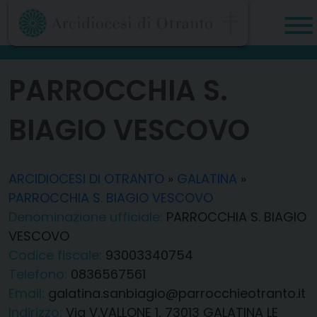
Skip
to
content
PARROCCHIA S.
BIAGIO VESCOVO
ARCIDIOCESI DI OTRANTO
»
GALATINA
»
PARROCCHIA S. BIAGIO VESCOVO
Denominazione ufficiale:
PARROCCHIA S. BIAGIO
VESCOVO
Codice fiscale:
93003340754
Telefono:
0836567561
Email:
galatina.sanbiagio@parrocchieotranto.it
Indirizzo:
Via V.VALLONE 1, 73013 GALATINA LE