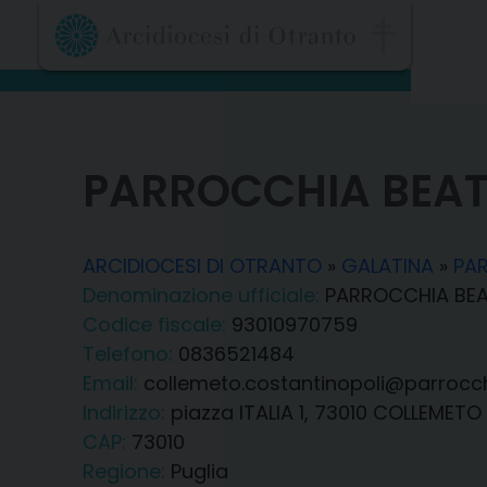
Skip
to
content
PARROCCHIA BEATA
ARCIDIOCESI DI OTRANTO
»
GALATINA
»
PAR
Denominazione ufficiale:
PARROCCHIA BEAT
Codice fiscale:
93010970759
Telefono:
0836521484
Email:
collemeto.costantinopoli@parrocch
Indirizzo:
piazza ITALIA 1, 73010 COLLEMETO 
CAP:
73010
Regione:
Puglia