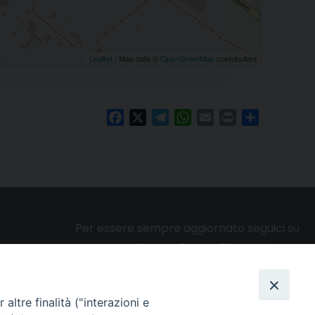
Leaflet
| Map data ©
OpenStreetMap
contributors
Facebook
X
Telegram
WhatsApp
Email
Print
Condividi
Per essere sempre aggiornato seguici su
altre finalità ("interazioni e
Privacy e cookie policy