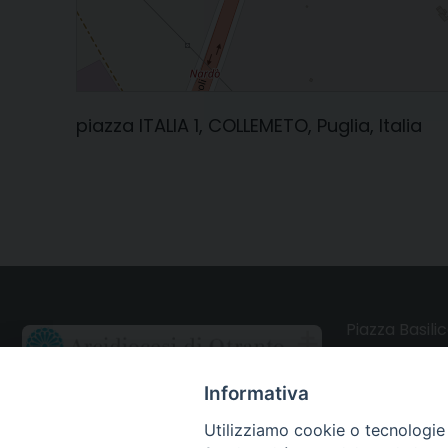
piazza ITALIA 1, COLLEMETO, Puglia, Italia
Piazza Basilic
73028 Otrant
Informativa
CONTATTI
Utilizziamo cookie o tecnologie s