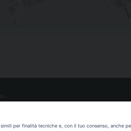
a 1,
o (LE)
UTILITY
imili per finalità tecniche e, con il tuo consenso, anche per 