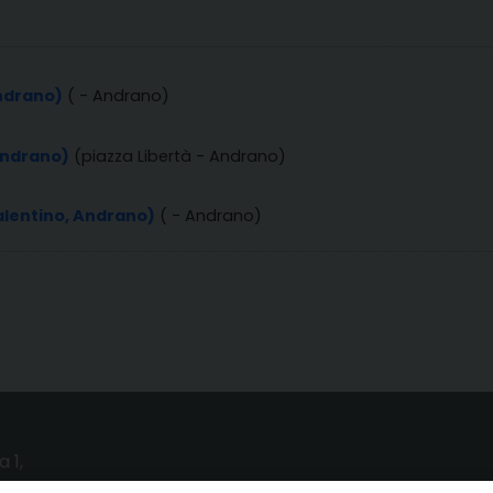
Andrano)
( - Andrano)
Andrano)
(piazza Libertà - Andrano)
alentino, Andrano)
( - Andrano)
a 1,