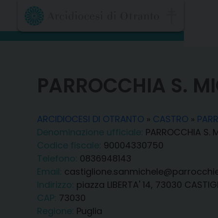
Skip
to
content
PARROCCHIA S. M
ARCIDIOCESI DI OTRANTO
»
CASTRO
»
PARR
Denominazione ufficiale:
PARROCCHIA S. 
Codice fiscale:
90004330750
Telefono:
0836948143
Email:
castiglione.sanmichele@parrocchie
Indirizzo:
piazza LIBERTA' 14, 73030 CASTIG
CAP:
73030
Regione:
Puglia