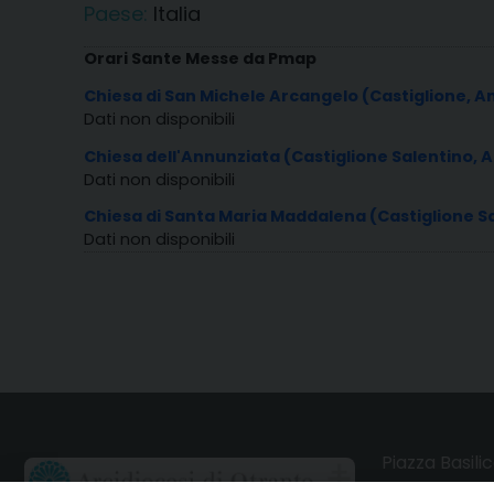
Paese:
Italia
Orari Sante Messe da Pmap
Chiesa di San Michele Arcangelo (Castiglione, 
Dati non disponibili
Chiesa dell'Annunziata (Castiglione Salentino, 
Dati non disponibili
Chiesa di Santa Maria Maddalena (Castiglione S
Dati non disponibili
Piazza Basilic