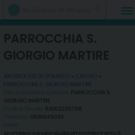
Skip
to
content
PARROCCHIA S.
GIORGIO MARTIRE
ARCIDIOCESI DI OTRANTO
»
CASTRO
»
PARROCCHIA S. GIORGIO MARTIRE
Denominazione ufficiale:
PARROCCHIA S.
GIORGIO MARTIRE
Codice fiscale:
83003230758
Telefono:
0836945036
Email:
spongano.sangiorgio@parrocchieotranto.it