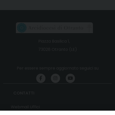
Piazza Basilica 1,
73028 Otranto (LE)
Per essere sempre aggiornato seguici su
CONTATTI
Webmail Uffici