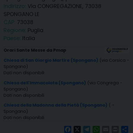
Indirizzo:
Via CONGREGAZIONE, 73038
SPONGANO LE
CAP:
73038
Regione:
Puglia
Paese:
Italia
Orari Sante Messe da Pmap
Chiesa di San Giorgio Martire (Spongano)
(via Corsica -
Spongano)
Dati non disponibili
Chiesa dell'Immacolata (Spongano)
(via Congrega -
Spongano)
Dati non disponibili
Chiesa della Madonna della Pietà (Spongano)
( -
Spongano)
Dati non disponibili
Facebook
X
Telegram
WhatsApp
Email
Print
Co