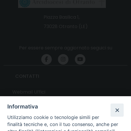
Piazza Basilica 1,
73028 Otranto (LE)
Per essere sempre aggiornato seguici su
CONTATTI
Webmail Uffici
Webmail Parrocchie
Informativa
Utilizziamo cookie o tecnologie simili per
UTILITY
finalità tecniche e, con il tuo consenso, anche per