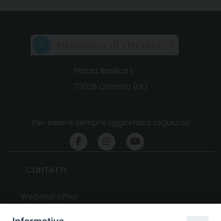
Piazza Basilica 1,
73028 Otranto (LE)
Per essere sempre aggiornato seguici su
CONTATTI
Webmail Uffici
Webmail Parrocchie