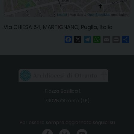
Leaflet
| Map data ©
OpenStreetMap
contributors
Via CHIESA 64, MARTIGNANO, Puglia, Italia
Facebook
X
Telegram
WhatsApp
Email
Print
Co
Piazza Basilica 1,
73028 Otranto (LE)
Per essere sempre aggiornato seguici su