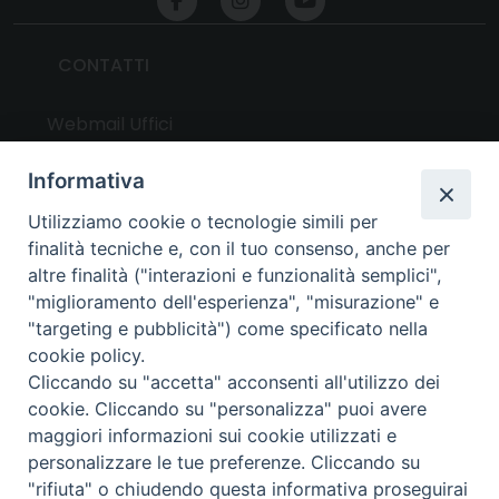
CONTATTI
Webmail Uffici
Webmail Parrocchie
Informativa
Utilizziamo cookie o tecnologie simili per
UTILITY
finalità tecniche e, con il tuo consenso, anche per
altre finalità ("interazioni e funzionalità semplici",
News
"miglioramento dell'esperienza", "misurazione" e
Altri articoli
"targeting e pubblicità") come specificato nella
cookie policy.
Notizie nazionali
Cliccando su "accetta" acconsenti all'utilizzo dei
Download
cookie. Cliccando su "personalizza" puoi avere
Amministrazione Trasparente
maggiori informazioni sui cookie utilizzati e
personalizzare le tue preferenze. Cliccando su
"rifiuta" o chiudendo questa informativa proseguirai