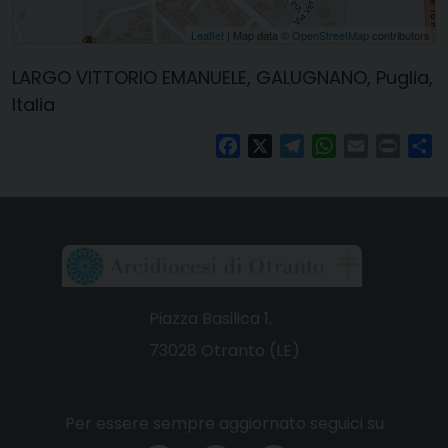
Leaflet
| Map data ©
OpenStreetMap
contributors
LARGO VITTORIO EMANUELE, GALUGNANO, Puglia,
Italia
Facebook
X
Telegram
WhatsApp
Email
Print
Co
Piazza Basilica 1,
73028 Otranto (LE)
Per essere sempre aggiornato seguici su