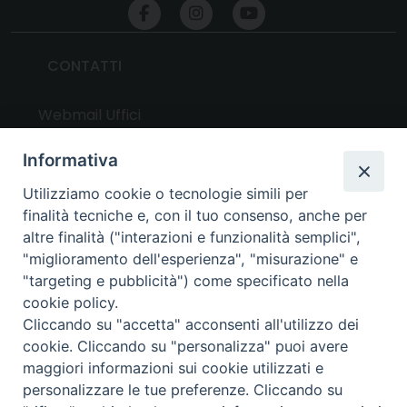
CONTATTI
Webmail Uffici
Webmail Parrocchie
Informativa
Utilizziamo cookie o tecnologie simili per
UTILITY
finalità tecniche e, con il tuo consenso, anche per
altre finalità ("interazioni e funzionalità semplici",
News
"miglioramento dell'esperienza", "misurazione" e
Altri articoli
"targeting e pubblicità") come specificato nella
cookie policy.
Notizie nazionali
Cliccando su "accetta" acconsenti all'utilizzo dei
Download
cookie. Cliccando su "personalizza" puoi avere
Amministrazione Trasparente
maggiori informazioni sui cookie utilizzati e
personalizzare le tue preferenze. Cliccando su