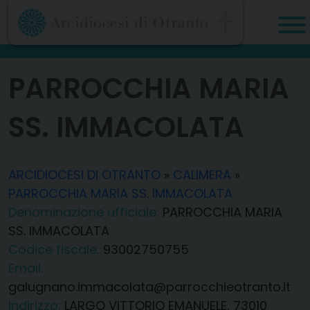
Skip
to
content
PARROCCHIA MARIA
SS. IMMACOLATA
ARCIDIOCESI DI OTRANTO
»
CALIMERA
»
PARROCCHIA MARIA SS. IMMACOLATA
Denominazione ufficiale:
PARROCCHIA MARIA
SS. IMMACOLATA
Codice fiscale:
93002750755
Email:
galugnano.immacolata@parrocchieotranto.it
Indirizzo:
LARGO VITTORIO EMANUELE, 73010