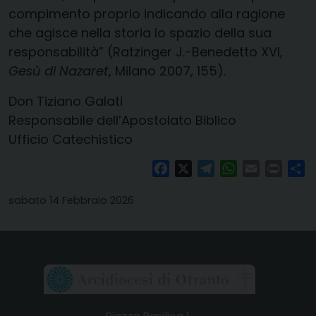
compimento proprio indicando alla ragione
che agisce nella storia lo spazio della sua
responsabilità” (Ratzinger J.-Benedetto XVI,
Gesù di Nazaret
, Milano 2007, 155).
Don Tiziano Galati
Responsabile dell’Apostolato Biblico
Ufficio Catechistico
Facebook
X
Telegram
WhatsApp
Email
Print
Co
sabato 14 Febbraio 2026