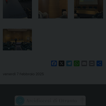
Facebook
X
Telegram
WhatsApp
Email
Print
Co
venerdì 7 Febbraio 2025