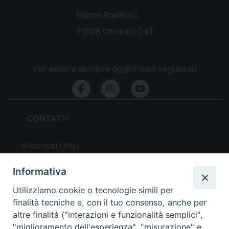
Piazza Basilica 1,
73028 Otranto (LE)
Per essere sempre aggiornato seguici su
CONTATTI
Webmail Uffici
Webmail Parrocchie
Informativa
Utilizziamo cookie o tecnologie simili per
UTILITY
finalità tecniche e, con il tuo consenso, anche per
altre finalità ("interazioni e funzionalità semplici",
News
"miglioramento dell'esperienza", "misurazione" e