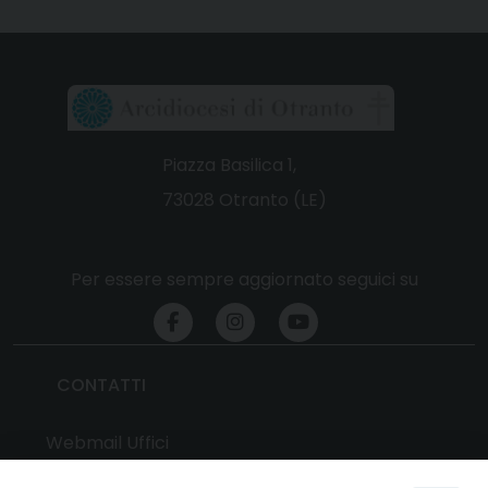
Piazza Basilica 1,
73028 Otranto (LE)
Per essere sempre aggiornato seguici su
CONTATTI
Webmail Uffici
Webmail Parrocchie