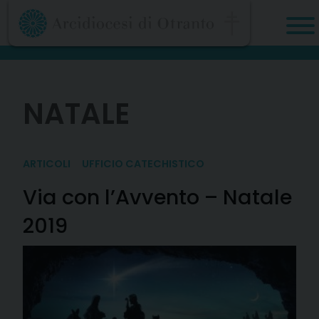
Skip
to
content
NATALE
ARTICOLI
UFFICIO CATECHISTICO
Via con l’Avvento – Natale
2019