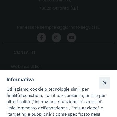
73028 Otranto (LE)
Per essere sempre aggiornato seguici su
CONTATTI
Webmail Uffici
Webmail Parrocchie
Informativa
Utilizziamo cookie o tecnologie simili per
UTILITY
finalità tecniche e, con il tuo consenso, anche per
altre finalità ("interazioni e funzionalità semplici",
News
"miglioramento dell'esperienza", "misurazione" e
Altri articoli
"targeting e pubblicità") come specificato nella