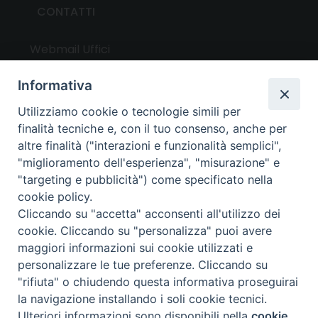
CONTATTI
Webmail Uffici
Webmail Parrocchie
Informativa
Utilizziamo cookie o tecnologie simili per
UTILITY
finalità tecniche e, con il tuo consenso, anche per
altre finalità ("interazioni e funzionalità semplici",
News
"miglioramento dell'esperienza", "misurazione" e
Altri articoli
"targeting e pubblicità") come specificato nella
cookie policy.
Notizie nazionali
Cliccando su "accetta" acconsenti all'utilizzo dei
Download
cookie. Cliccando su "personalizza" puoi avere
Amministrazione Trasparente
maggiori informazioni sui cookie utilizzati e
personalizzare le tue preferenze. Cliccando su
"rifiuta" o chiudendo questa informativa proseguirai
Privacy e cookie policy
la navigazione installando i soli cookie tecnici.
Ulteriori informazioni sono disponibili nella
cookie
Preferenze Cookie
Copyright ©
2024 - All Rights Reserved