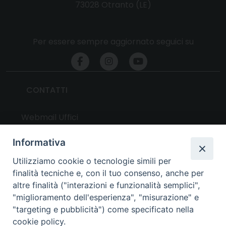
73028 Otranto (LE)
Per essere sempre aggiornato seguici su
CONTATTI
Webmail Uffici
Webmail Parrocchie
Informativa
Utilizziamo cookie o tecnologie simili per
UTILITY
finalità tecniche e, con il tuo consenso, anche per
altre finalità ("interazioni e funzionalità semplici",
News
"miglioramento dell'esperienza", "misurazione" e
Altri articoli
"targeting e pubblicità") come specificato nella
cookie policy.
Notizie nazionali