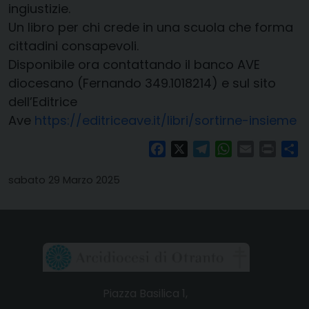
ingiustizie.
Un libro per chi crede in una scuola che forma
cittadini consapevoli.
Disponibile ora contattando il banco AVE
diocesano (Fernando 349.1018214) e sul sito
dell’Editrice
Ave
https://editriceave.it/libri/sortirne-insieme
Facebook
X
Telegram
WhatsApp
Email
Print
Co
sabato 29 Marzo 2025
Piazza Basilica 1,