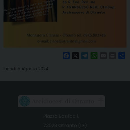
Facebook
X
Telegram
WhatsApp
Email
Print
Co
lunedì 5 Agosto 2024
Piazza Basilica 1,
73028 Otranto (LE)