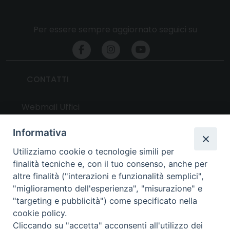
Per essere sempre aggiornato seguici su
CONTATTI
Webmail Uffici
Webmail Parrocchie
Informativa
Utilizziamo cookie o tecnologie simili per
UTILITY
finalità tecniche e, con il tuo consenso, anche per
altre finalità ("interazioni e funzionalità semplici",
News
"miglioramento dell'esperienza", "misurazione" e
Altri articoli
"targeting e pubblicità") come specificato nella
cookie policy.
Notizie nazionali
Cliccando su "accetta" acconsenti all'utilizzo dei