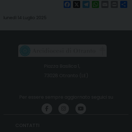
Facebook
X
Telegram
WhatsApp
Email
Print
Co
lunedì 14 Luglio 2025
Piazza Basilica 1,
73028 Otranto (LE)
Per essere sempre aggiornato seguici su
CONTATTI