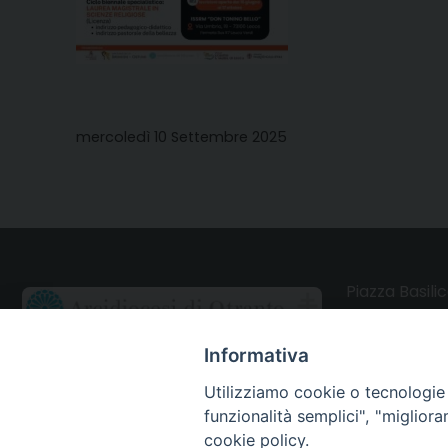
mercoledì 10 Settembre 2025
Piazza Basilic
73028 Otrant
Informativa
CONTATTI
Utilizziamo cookie o tecnologie s
funzionalità semplici", "miglior
Webmail Uffici
cookie policy.