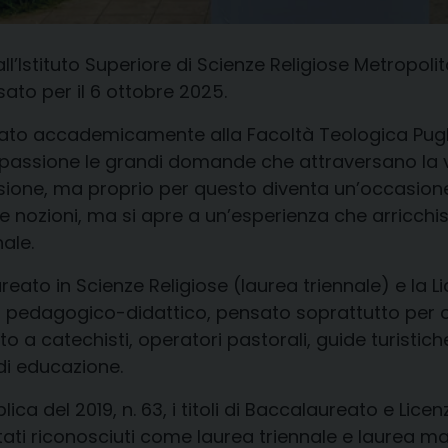
all’Istituto Superiore di Scienze Religiose Metropoli
ato per il 6 ottobre 2025.
legato accademicamente alla Facoltà Teologica Pugl
passione le grandi domande che attraversano la vit
ione, ma proprio per questo diventa un’occasione u
e nozioni, ma si apre a un’esperienza che arricchi
ale.
ato in Scienze Religiose (laurea triennale) e la Li
zzi: pedagogico-didattico, pensato soprattutto per 
lto a catechisti, operatori pastorali, guide turistic
 di educazione.
ca del 2019, n. 63, i titoli di Baccalaureato e Licenz
stati riconosciuti come laurea triennale e laurea ma