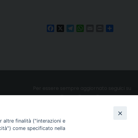
Facebook
X
Telegram
WhatsApp
Email
Print
Condividi
Per essere sempre aggiornato seguici su
altre finalità ("interazioni e
Privacy e cookie policy
cità") come specificato nella