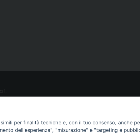
a 1,
o (LE)
UTILITY
imili per finalità tecniche e, con il tuo consenso, anche per 
amento dell'esperienza", "misurazione" e "targeting e pubbli
News