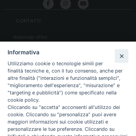
CONTATTI
Webmail Uffici
Webmail Parrocchie
Informativa
Utilizziamo cookie o tecnologie simili per
UTILITY
finalità tecniche e, con il tuo consenso, anche per
altre finalità ("interazioni e funzionalità semplici",
News
"miglioramento dell'esperienza", "misurazione" e
Altri articoli
"targeting e pubblicità") come specificato nella
cookie policy.
Notizie nazionali
Cliccando su "accetta" acconsenti all'utilizzo dei
Download
cookie. Cliccando su "personalizza" puoi avere
Amministrazione Trasparente
maggiori informazioni sui cookie utilizzati e
personalizzare le tue preferenze. Cliccando su