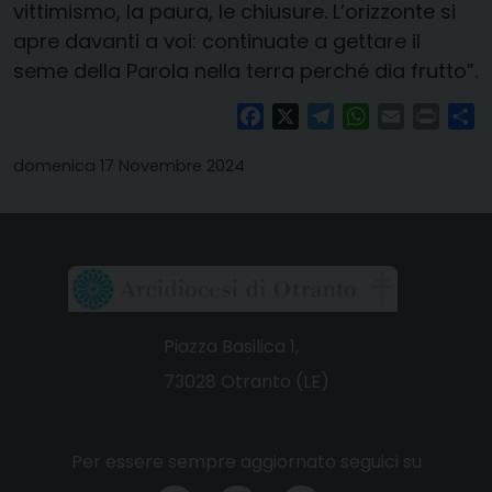
vittimismo, la paura, le chiusure. L’orizzonte si
apre davanti a voi: continuate a gettare il
seme della Parola nella terra perché dia frutto”.
Facebook
X
Telegram
WhatsApp
Email
Print
Co
domenica 17 Novembre 2024
Piazza Basilica 1,
73028 Otranto (LE)
Per essere sempre aggiornato seguici su