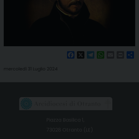
Facebook
X
Telegram
WhatsApp
Email
Print
Co
mercoledì 31 Luglio 2024
Piazza Basilica 1,
73028 Otranto (LE)