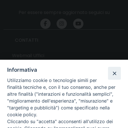
Per essere sempre aggiornato seguici su
CONTATTI
Webmail Uffici
Webmail Parrocchie
Informativa
Utilizziamo cookie o tecnologie simili per
UTILITY
finalità tecniche e, con il tuo consenso, anche per
altre finalità ("interazioni e funzionalità semplici",
News
"miglioramento dell'esperienza", "misurazione" e
Altri articoli
"targeting e pubblicità") come specificato nella
cookie policy.
Notizie nazionali
Cliccando su "accetta" acconsenti all'utilizzo dei
Download