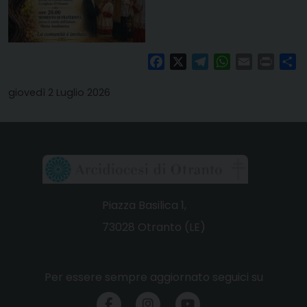
Facebook
X
Telegram
WhatsApp
Email
Print
Co
giovedì 2 Luglio 2026
Piazza Basilica 1,
73028 Otranto (LE)
Per essere sempre aggiornato seguici su