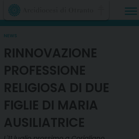
Skip
to
content
NEWS
RINNOVAZIONE
PROFESSIONE
RELIGIOSA DI DUE
FIGLIE DI MARIA
AUSILIATRICE
L'11 luglio prossimo a Corigliano.