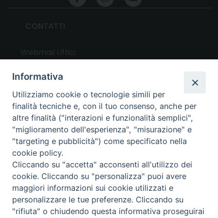
CONTATTI
Webmail Uffici
Webmail Parrocchie
Informativa
Utilizziamo cookie o tecnologie simili per
UTILITY
finalità tecniche e, con il tuo consenso, anche per
altre finalità ("interazioni e funzionalità semplici",
News
"miglioramento dell'esperienza", "misurazione" e
Altri articoli
"targeting e pubblicità") come specificato nella
cookie policy.
Notizie nazionali
Cliccando su "accetta" acconsenti all'utilizzo dei
Download
cookie. Cliccando su "personalizza" puoi avere
Amministrazione Trasparente
maggiori informazioni sui cookie utilizzati e
personalizzare le tue preferenze. Cliccando su
"rifiuta" o chiudendo questa informativa proseguirai
Privacy e cookie policy