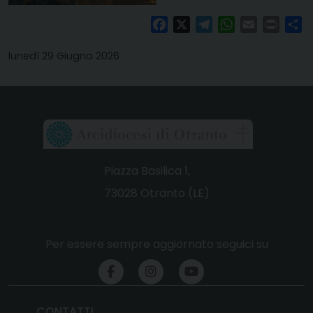
Facebook
X
Telegram
WhatsApp
Email
Print
Co
lunedì 29 Giugno 2026
Piazza Basilica 1,
73028 Otranto (LE)
Per essere sempre aggiornato seguici su
CONTATTI