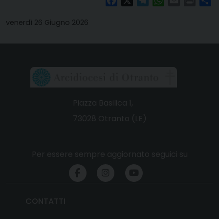
Facebook
X
Telegram
WhatsApp
Email
Print
Co
venerdì 26 Giugno 2026
Piazza Basilica 1,
73028 Otranto (LE)
Per essere sempre aggiornato seguici su
CONTATTI