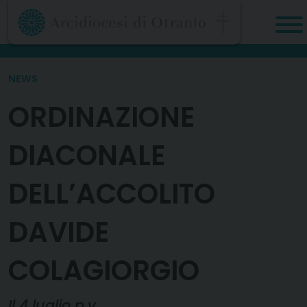
Skip
to
content
NEWS
ORDINAZIONE
DIACONALE
DELL’ACCOLITO
DAVIDE
COLAGIORGIO
Il 4 luglio p.v.