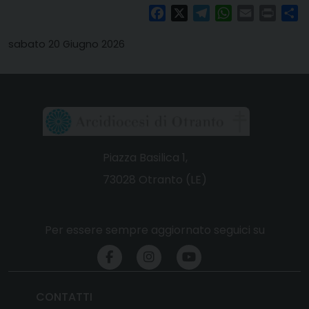
Facebook
X
Telegram
WhatsApp
Email
Print
Co
sabato 20 Giugno 2026
Piazza Basilica 1,
73028 Otranto (LE)
Per essere sempre aggiornato seguici su
CONTATTI