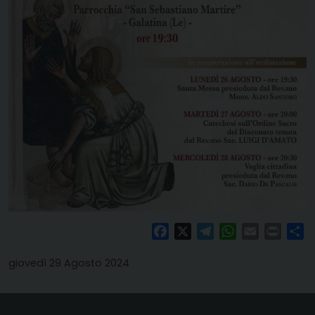
Facebook
X
Telegram
WhatsApp
Email
Print
Co
giovedì 29 Agosto 2024