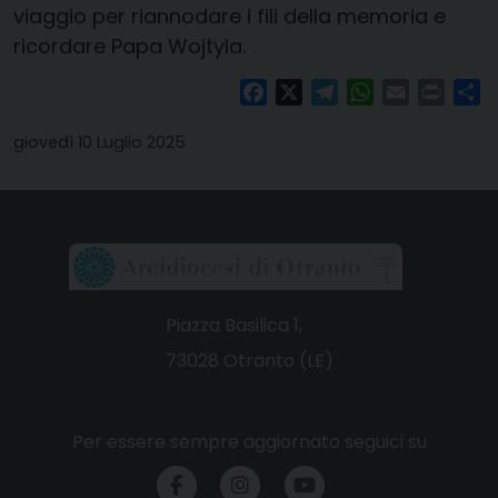
viaggio per riannodare i fili della memoria e
ricordare Papa Wojtyla.
Facebook
X
Telegram
WhatsApp
Email
Print
Co
giovedì 10 Luglio 2025
Piazza Basilica 1,
73028 Otranto (LE)
Per essere sempre aggiornato seguici su