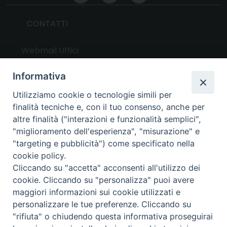
CONTATTI
Webmail Uffici
Webmail Parrocchie
Informativa
Utilizziamo cookie o tecnologie simili per
UTILITY
finalità tecniche e, con il tuo consenso, anche per
altre finalità ("interazioni e funzionalità semplici",
News
"miglioramento dell'esperienza", "misurazione" e
Altri articoli
"targeting e pubblicità") come specificato nella
cookie policy.
Notizie nazionali
Cliccando su "accetta" acconsenti all'utilizzo dei
Download
cookie. Cliccando su "personalizza" puoi avere
Amministrazione Trasparente
maggiori informazioni sui cookie utilizzati e
personalizzare le tue preferenze. Cliccando su
"rifiuta" o chiudendo questa informativa proseguirai
Privacy e cookie policy