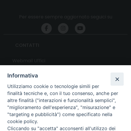
Per essere sempre aggiornato seguici su
CONTATTI
Webmail Uffici
Webmail Parrocchie
Informativa
Utilizziamo cookie o tecnologie simili per
UTILITY
finalità tecniche e, con il tuo consenso, anche per
altre finalità ("interazioni e funzionalità semplici",
News
"miglioramento dell'esperienza", "misurazione" e
Altri articoli
"targeting e pubblicità") come specificato nella
cookie policy.
Notizie nazionali
Cliccando su "accetta" acconsenti all'utilizzo dei