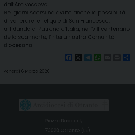
dall’Arcivescovo.
Nei giorni scorsi ha avuto anche la possibilità
di venerare le reliquie di San Francesco,
affidando al Patrono d’Italia, nell’VIII centenario
della sua morte, l’intera nostra Comunità
diocesana.
Facebook
X
Telegram
WhatsApp
Email
Print
Co
venerdì 6 Marzo 2026
Piazza Basilica 1,
73028 Otranto (LE)