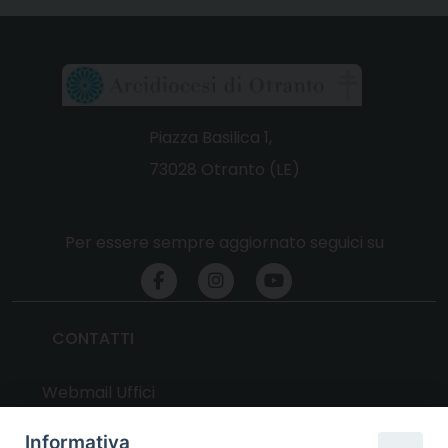
Piazza Basilica 1,
73028 Otranto (LE)
Per essere sempre aggiornato seguici su
CONTATTI
Webmail Uffici
Webmail Parrocchie
Informativa