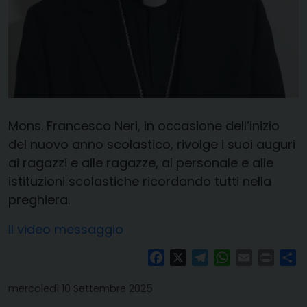
Mons. Francesco Neri, in occasione dell’inizio
del nuovo anno scolastico, rivolge i suoi auguri
ai ragazzi e alle ragazze, al personale e alle
istituzioni scolastiche ricordando tutti nella
preghiera.
Il video messaggio
Facebook
X
Telegram
WhatsApp
Email
Print
Co
mercoledì 10 Settembre 2025