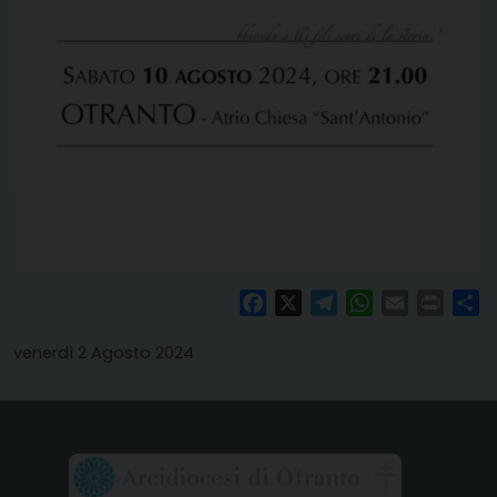
Facebook
X
Telegram
WhatsApp
Email
Print
Co
venerdì 2 Agosto 2024