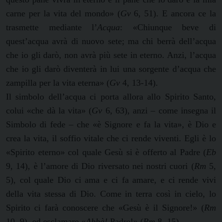
carne per la vita del mondo» (
Gv
6, 51). E ancora ce la
trasmette mediante l’
Acqua
: «Chiunque beve di
quest’acqua avrà di nuovo sete; ma chi berrà dell’acqua
che io gli darò, non avrà più sete in eterno. Anzi, l’acqua
che io gli darò diventerà in lui una sorgente d’acqua che
zampilla per la vita eterna» (
Gv
4, 13-14).
Il simbolo dell’acqua ci porta allora allo Spirito Santo,
colui «che dà la vita» (
Gv
6, 63), anzi – come insegna il
Simbolo di fede – che «è Signore e fa la vita», è Dio e
crea la vita, il soffio vitale che ci rende viventi. Egli è lo
«Spirito eterno» col quale Gesù si è offerto al Padre (
Eb
9, 14), è l’amore di Dio riversato nei nostri cuori (
Rm
5,
5), col quale Dio ci ama e ci fa amare, e ci rende vivi
della vita stessa di Dio. Come in terra così in cielo, lo
Spirito ci farà conoscere che «Gesù è il Signore!» (
Rm
10, 9), ed esclamare «
Abbà!
Padre!» (
Rm
8, 15).