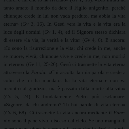
tanto amato il mondo da dare il Figlio unigenito, perché
chiunque crede in lui non vada perduto, ma abbia la vita
eterna» (
Gv
3, 16). In Gesù «era la vita e la vita era la
luce degli uomini (
Gv
1, 4), ed il Signore stesso dichiara
di essere «la via, la verità e la vita» (
Gv
4, 6). E ancora:
«Io sono la risurrezione e la vita; chi crede in me, anche
se muore, vivrà; chiunque vive e crede in me, non morirà
in eterno» (
Gv
11, 25-26). Gesù ci trasmette la vita eterna
attraverso la
Parola
: «Chi ascolta la mia parola e crede a
colui che mi ha mandato, ha la vita eterna e non va
incontro al giudizio, ma è passato dalla morte alla vita»
(
Gv
5, 24). E fondatamente Pietro può esclamare:
«Signore, da chi andremo? Tu hai parole di vita eterna»
(
Gv
6, 68). Ci trasmette la vita ancora mediante il
Pane
:
«Io sono il pane vivo, disceso dal cielo. Se uno mangia di
questo pane vivrà in eterno e il pane che io darò è la mia