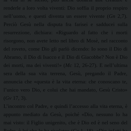
renderle a loro volta viventi: Dio soffia il proprio respiro
nell’uomo, e questi diventa un essere vivente (
Gn
2,7).
Perciò Gesù nella disputa fra farisei e sadducei sulla
resurrezione, dichiara: «Riguardo al fatto che i morti
risorgono, non avete letto nel libro di Mosè, nel racconto
del roveto, come Dio gli parlò dicendo: Io sono il Dio di
Abramo, il Dio di Isacco e il Dio di Giacobbe? Non è Dio
dei morti, ma dei viventi!» (
Mc
12, 26-27). E nell’ultima
sera della sua vita terrena, Gesù, pregando il Padre,
annuncia che «questa è la vita eterna: che conoscano te,
l’unico vero Dio, e colui che hai mandato, Gesù Cristo»
(
Gv
17, 3).
L’incontro col Padre, e quindi l’accesso alla vita eterna, è
appunto mediato da Gesù, poiché «Dio, nessuno lo ha
mai visto: il Figlio unigenito, che è Dio ed è nel seno del
Padre, è lui che lo ha rivelato» (
Gv
1, 18). «Dio infatti ha