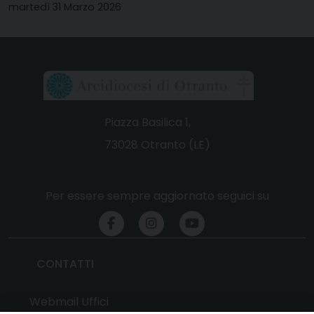
martedì 31 Marzo 2026
Piazza Basilica 1,
73028 Otranto (LE)
Per essere sempre aggiornato seguici su
CONTATTI
Webmail Uffici