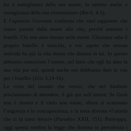
lui a somiglianza della sua morte, lo saremo anche a
somiglianza della sua risurrezione» (
Rm
6, 4-5).
E l’apostolo Giovanni conferma che «noi sappiamo che
siamo passati dalla morte alla vita, perché amiamo i
fratelli. Chi non ama rimane nella morte. Chiunque odia il
proprio fratello è omicida, e voi sapete che nessun
omicida ha più la vita eterna che dimora in lui. In questo
abbiamo conosciuto l’amore, nel fatto che egli ha dato la
sua vita per noi; quindi anche noi dobbiamo dare la vita
per i fratelli» (
1Gv
3,14-16).
La «vita del mondo che verrà», che nel Simbolo
proclamiamo di attendere, è già qui nell’amore. Se Gesù
non è risorto e il cielo non esiste, allora si scatenano
l’angoscia e la concupiscenza, e la terra diventa «l’aiuola
che ci fa tanto feroci» (
Paradiso
XXII, 151). Purtroppo,
oggi questa sembra la legge che domina in prevalenza i