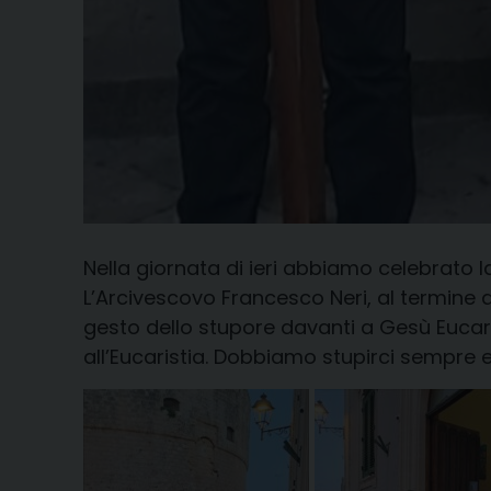
Nella giornata di ieri abbiamo celebrato l
L’Arcivescovo Francesco Neri, al termine de
gesto dello stupore davanti a Gesù Eucari
all’Eucaristia. Dobbiamo stupirci sempre 