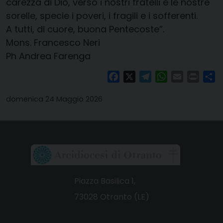
carezza di Dio, verso i nostri fratelli e le nostre
sorelle, specie i poveri, i fragili e i sofferenti.
A tutti, di cuore, buona Pentecoste”.
Mons. Francesco Neri
Ph Andrea Farenga
Facebook
X
Telegram
WhatsApp
Email
Print
Co
domenica 24 Maggio 2026
Piazza Basilica 1,
73028 Otranto (LE)