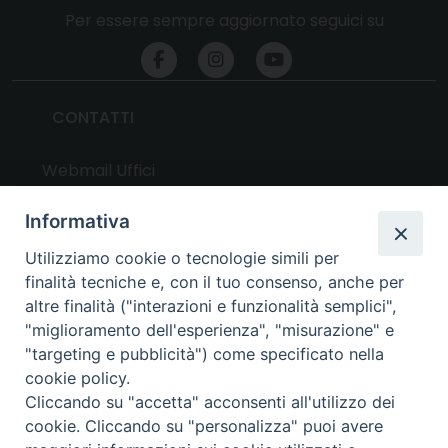
Per essere sempre aggiornato seguici su
CONTATTI
Webmail Uffici
Webmail Parrocchie
Informativa
Utilizziamo cookie o tecnologie simili per
UTILITY
finalità tecniche e, con il tuo consenso, anche per
altre finalità ("interazioni e funzionalità semplici",
News
"miglioramento dell'esperienza", "misurazione" e
Altri articoli
"targeting e pubblicità") come specificato nella
cookie policy.
Notizie nazionali
Cliccando su "accetta" acconsenti all'utilizzo dei
Download
cookie. Cliccando su "personalizza" puoi avere