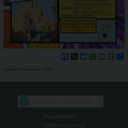
Facebook
X
Telegram
WhatsApp
Email
Print
Co
sabato 11 Gennaio 2025
Piazza Basilica 1,
73028 Otranto (LE)