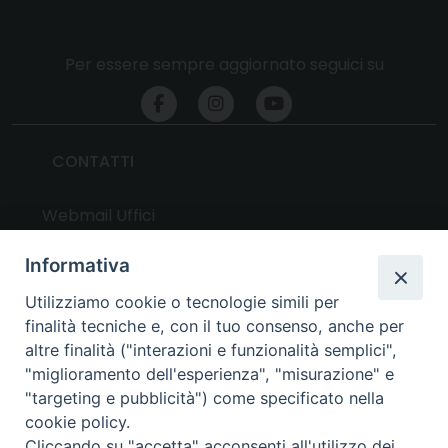
Per essere sempre aggiornato seguici su
CONTATTI
Webmail Uffici
Webmail Parrocchie
Informativa
Utilizziamo cookie o tecnologie simili per
UTILITY
finalità tecniche e, con il tuo consenso, anche per
altre finalità ("interazioni e funzionalità semplici",
News
"miglioramento dell'esperienza", "misurazione" e
Altri articoli
"targeting e pubblicità") come specificato nella
cookie policy.
Notizie nazionali
Cliccando su "accetta" acconsenti all'utilizzo dei