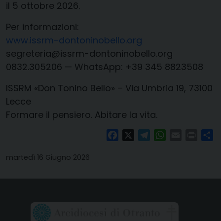
il 5 ottobre 2026.
Per informazioni:
www.issrm-dontoninobello.org
segreteria@issrm-dontoninobello.org
0832.305206 — WhatsApp: +39 345 8823508
ISSRM «Don Tonino Bello» – Via Umbria 19, 73100
Lecce
Formare il pensiero. Abitare la vita.
Facebook
X
Telegram
WhatsApp
Email
Print
Co
martedì 16 Giugno 2026