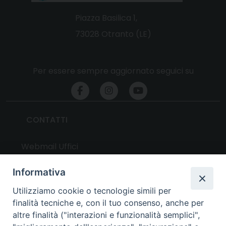
Piazza Basilica 1,
73028 Otranto (LE)
Per essere sempre aggiornato seguici su
CONTATTI
Webmail Uffici
Webmail Parrocchie
Informativa
Utilizziamo cookie o tecnologie simili per
UTILITY
finalità tecniche e, con il tuo consenso, anche per
altre finalità ("interazioni e funzionalità semplici",
News