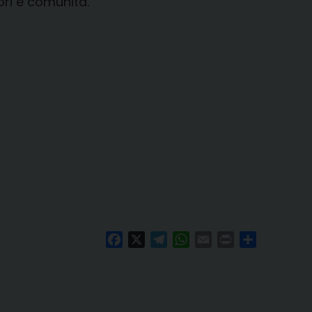
ri e comunità.
Facebook
X
Telegram
WhatsApp
Email
Print
Condividi