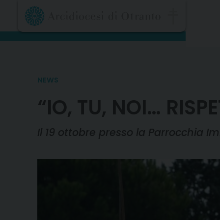
Skip
to
content
NEWS
“IO, TU, NOI… RI
Il 19 ottobre presso la Parrocchia I