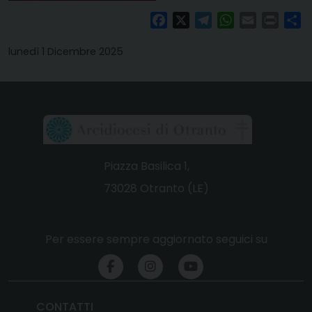
Facebook
X
Telegram
WhatsApp
Email
Print
Co
lunedì 1 Dicembre 2025
Piazza Basilica 1,
73028 Otranto (LE)
Per essere sempre aggiornato seguici su
CONTATTI