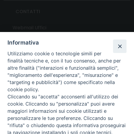
CONTATTI
Webmail Uffici
Webmail Parrocchie
Informativa
Utilizziamo cookie o tecnologie simili per
UTILITY
finalità tecniche e, con il tuo consenso, anche per
altre finalità ("interazioni e funzionalità semplici",
News
"miglioramento dell'esperienza", "misurazione" e
Altri articoli
"targeting e pubblicità") come specificato nella
cookie policy.
Notizie nazionali
Cliccando su "accetta" acconsenti all'utilizzo dei
Download
cookie. Cliccando su "personalizza" puoi avere
Amministrazione Trasparente
maggiori informazioni sui cookie utilizzati e
personalizzare le tue preferenze. Cliccando su
"rifiuta" o chiudendo questa informativa proseguirai
Privacy e cookie policy
la navigazione installando i soli cookie tecnici.