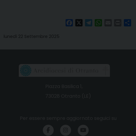
Facebook
X
Telegram
WhatsApp
Email
Print
Co
lunedì 22 Settembre 2025
Piazza Basilica 1,
73028 Otranto (LE)
Per essere sempre aggiornato seguici su