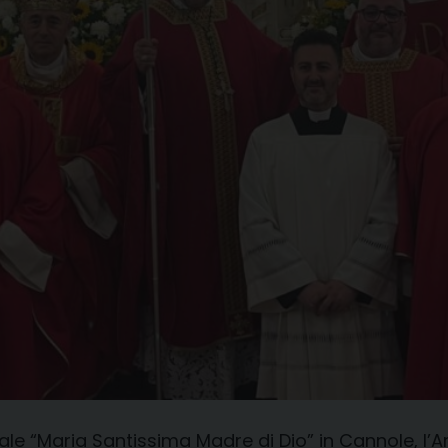
iale “Maria Santissima Madre di Dio” in Cannole, l