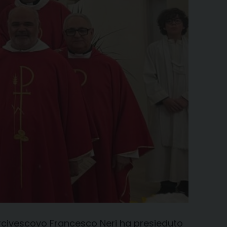
’Arcivescovo Francesco Neri ha presieduto