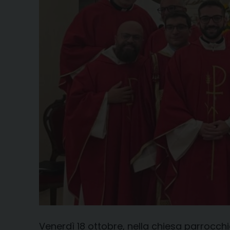
Venerdì 18 ottobre, nella chiesa parrocch