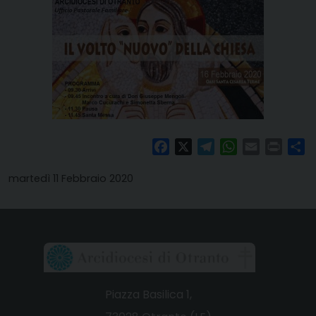
Facebook
X
Telegram
WhatsApp
Email
Print
Co
martedì 11 Febbraio 2020
Piazza Basilica 1,