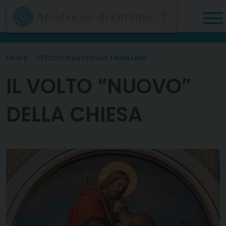
Skip
to
content
NEWS
UFFICIO PASTORALE FAMILIARE
IL VOLTO “NUOVO”
DELLA CHIESA