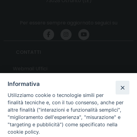
73028 Otranto (LE)
Per essere sempre aggiornato seguici su
CONTATTI
Webmail Uffici
Webmail Parrocchie
Informativa
Utilizziamo cookie o tecnologie simili per
UTILITY
finalità tecniche e, con il tuo consenso, anche per
altre finalità ("interazioni e funzionalità semplici",
News
"miglioramento dell'esperienza", "misurazione" e
Altri articoli
"targeting e pubblicità") come specificato nella
cookie policy.
Notizie nazionali