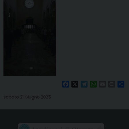
Facebook
X
Telegram
WhatsApp
Email
Print
Co
sabato 21 Giugno 2025