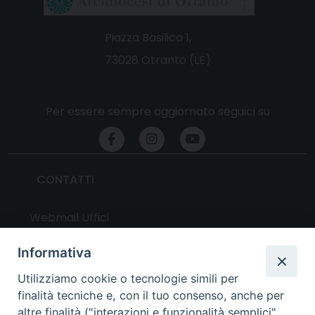
Piazza Basilica 1,
73028 Otranto (LE)
Per essere sempre aggiornato seguici su
CONTATTI
Webmail Uffici
Webmail Parrocchie
Informativa
Utilizziamo cookie o tecnologie simili per
UTILITY
finalità tecniche e, con il tuo consenso, anche per
altre finalità ("interazioni e funzionalità semplici",