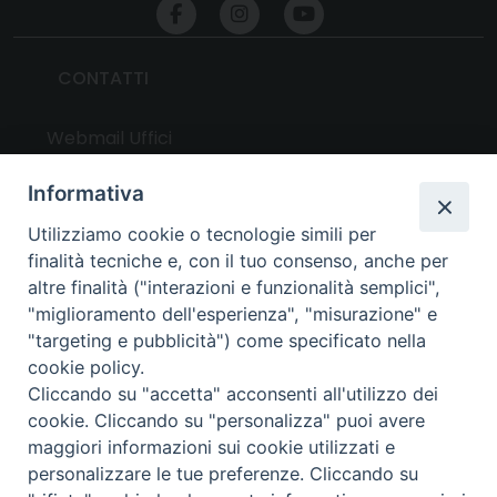
CONTATTI
Webmail Uffici
Webmail Parrocchie
Informativa
Utilizziamo cookie o tecnologie simili per
UTILITY
finalità tecniche e, con il tuo consenso, anche per
altre finalità ("interazioni e funzionalità semplici",
News
"miglioramento dell'esperienza", "misurazione" e
Altri articoli
"targeting e pubblicità") come specificato nella
cookie policy.
Notizie nazionali
Cliccando su "accetta" acconsenti all'utilizzo dei
Download
cookie. Cliccando su "personalizza" puoi avere
Amministrazione Trasparente
maggiori informazioni sui cookie utilizzati e
personalizzare le tue preferenze. Cliccando su