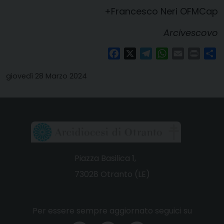
+Francesco Neri OFMCap
Arcivescovo
Facebook
X
Telegram
WhatsApp
Email
Print
Co
giovedì 28 Marzo 2024
Piazza Basilica 1,
73028 Otranto (LE)
Per essere sempre aggiornato seguici su