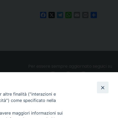
Facebook
X
Telegram
WhatsApp
Email
Print
Condividi
Per essere sempre aggiornato seguici su
altre finalità ("interazioni e
Privacy e cookie policy
cità") come specificato nella
 avere maggiori informazioni sui