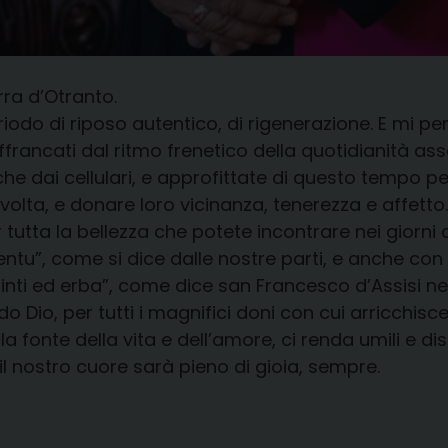
rra d’Otranto.
odo di riposo autentico, di rigenerazione. E mi perm
ffrancati dal ritmo frenetico della quotidianità ass
e dai cellulari, e approfittate di questo tempo per 
olta, e donare loro vicinanza, tenerezza e affetto.
r tutta la bellezza che potete incontrare nei giorni
jentu”, come si dice dalle nostre parti, e anche con 
opinti ed erba”, come dice san Francesco d’Assisi ne
ndo Dio, per tutti i magnifici doni con cui arricchis
 la fonte della vita e dell’amore, ci renda umili e 
E il nostro cuore sarà pieno di gioia, sempre.