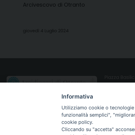
Arcivescovo di Otranto
giovedì 4 Luglio 2024
Piazza Basilic
73028 Otrant
Informativa
CONTATTI
Utilizziamo cookie o tecnologie s
funzionalità semplici", "miglior
Webmail Uffici
cookie policy.
Cliccando su "accetta" acconsent
Webmail Parrocchie