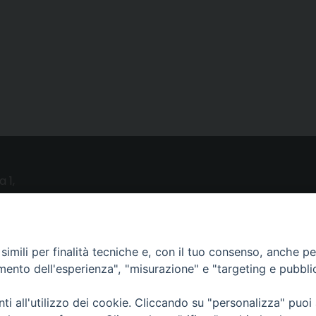
a 1,
o (LE)
UTILITY
imili per finalità tecniche e, con il tuo consenso, anche per 
amento dell'esperienza", "misurazione" e "targeting e pubbli
News
i all'utilizzo dei cookie. Cliccando su "personalizza" puoi
Altri articoli