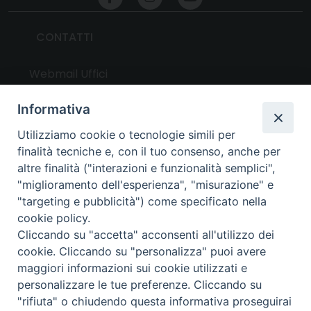
CONTATTI
Webmail Uffici
Webmail Parrocchie
Informativa
Utilizziamo cookie o tecnologie simili per
UTILITY
finalità tecniche e, con il tuo consenso, anche per
altre finalità ("interazioni e funzionalità semplici",
News
"miglioramento dell'esperienza", "misurazione" e
Altri articoli
"targeting e pubblicità") come specificato nella
cookie policy.
Notizie nazionali
Cliccando su "accetta" acconsenti all'utilizzo dei
Download
cookie. Cliccando su "personalizza" puoi avere
Amministrazione Trasparente
maggiori informazioni sui cookie utilizzati e
personalizzare le tue preferenze. Cliccando su
"rifiuta" o chiudendo questa informativa proseguirai
Privacy e cookie policy