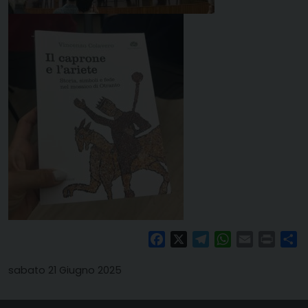
Facebook
X
Telegram
WhatsApp
Email
Print
Co
sabato 21 Giugno 2025