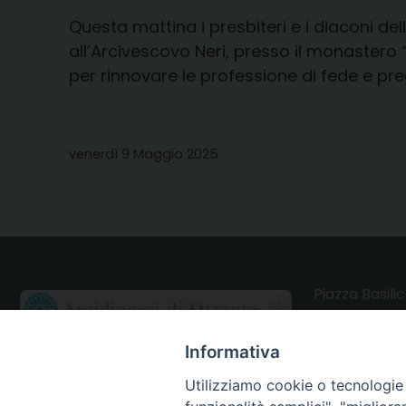
Questa mattina i presbiteri e i diaconi de
all’Arcivescovo Neri, presso il monastero 
per rinnovare le professione di fede e p
venerdì 9 Maggio 2025
Piazza Basilic
73028 Otrant
Informativa
CONTATTI
Utilizziamo cookie o tecnologie s