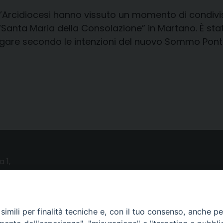
ll’Arcidiocesi hanno vissuto un momento di condivi
“Santa Maria della Consolazione” in Martano. È stat
regare secondo le intenzioni del nuovo Sommo Ponte
a 1,
o (LE)
UTILITY
imili per finalità tecniche e, con il tuo consenso, anche per 