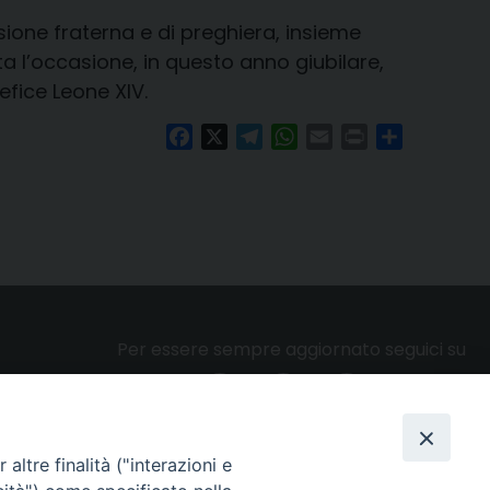
sione fraterna e di preghiera, insieme
a l’occasione, in questo anno giubilare,
fice Leone XIV.
Facebook
X
Telegram
WhatsApp
Email
Print
Condividi
Per essere sempre aggiornato seguici su
altre finalità ("interazioni e
Privacy e cookie policy