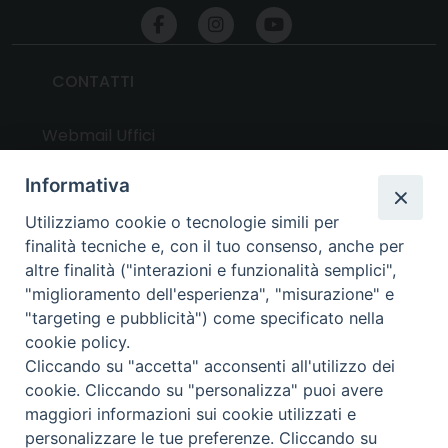
CONTATTI
Webmail Uffici
Webmail Parrocchie
Informativa
Utilizziamo cookie o tecnologie simili per
UTILITY
finalità tecniche e, con il tuo consenso, anche per
altre finalità ("interazioni e funzionalità semplici",
News
"miglioramento dell'esperienza", "misurazione" e
Altri articoli
"targeting e pubblicità") come specificato nella
cookie policy.
Notizie nazionali
Cliccando su "accetta" acconsenti all'utilizzo dei
Download
cookie. Cliccando su "personalizza" puoi avere
Amministrazione Trasparente
maggiori informazioni sui cookie utilizzati e
personalizzare le tue preferenze. Cliccando su