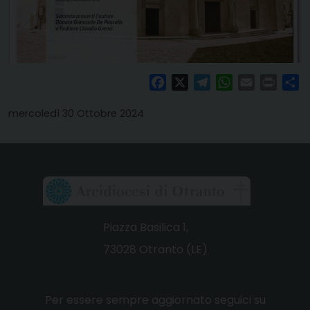
Facebook
X
Telegram
WhatsApp
Email
Print
Co
mercoledì 30 Ottobre 2024
Piazza Basilica 1,
73028 Otranto (LE)
Per essere sempre aggiornato seguici su