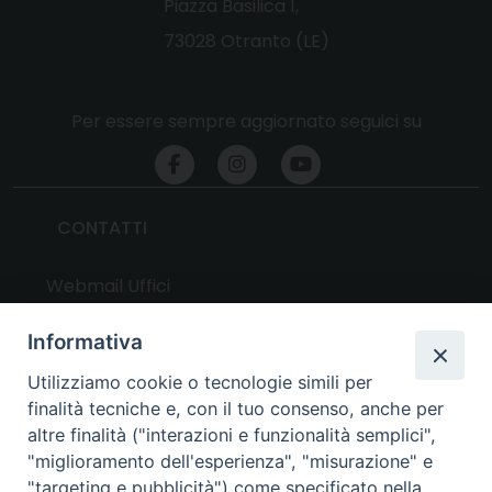
Piazza Basilica 1,
73028 Otranto (LE)
Per essere sempre aggiornato seguici su
CONTATTI
Webmail Uffici
Webmail Parrocchie
Informativa
Utilizziamo cookie o tecnologie simili per
UTILITY
finalità tecniche e, con il tuo consenso, anche per
altre finalità ("interazioni e funzionalità semplici",
News
"miglioramento dell'esperienza", "misurazione" e
Altri articoli
"targeting e pubblicità") come specificato nella