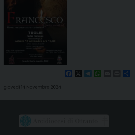
Facebook
X
Telegram
WhatsApp
Email
Print
Co
giovedì 14 Novembre 2024