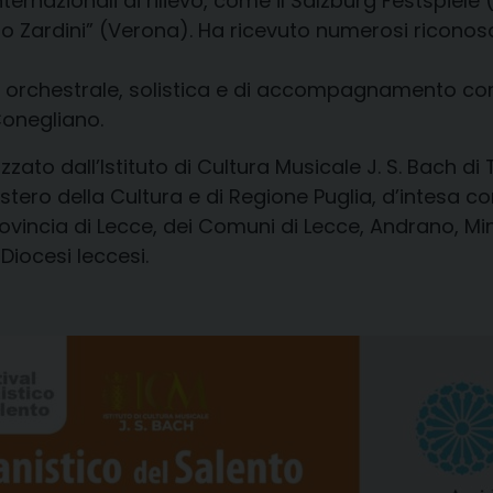
nternazionali di rilievo, come il Salzburg Festspiel
io Zardini” (Verona). Ha ricevuto numerosi riconos
e orchestrale, solistica e di accompagnamento cora
Conegliano.
zzato dall’Istituto di Cultura Musicale J. S. Bach di 
stero della Cultura e di Regione Puglia, d’intesa c
Provincia di Lecce, dei Comuni di Lecce, Andrano, Mi
 Diocesi leccesi.