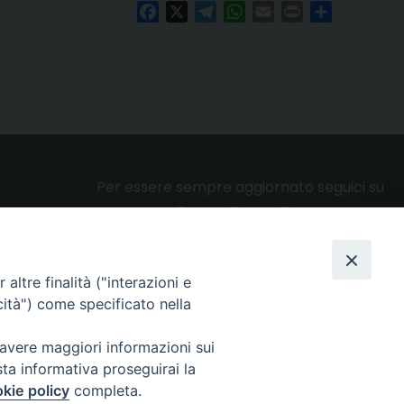
Facebook
X
Telegram
WhatsApp
Email
Print
Condividi
Per essere sempre aggiornato seguici su
altre finalità ("interazioni e
Privacy e cookie policy
cità") come specificato nella
 avere maggiori informazioni sui
sta informativa proseguirai la
kie policy
completa.