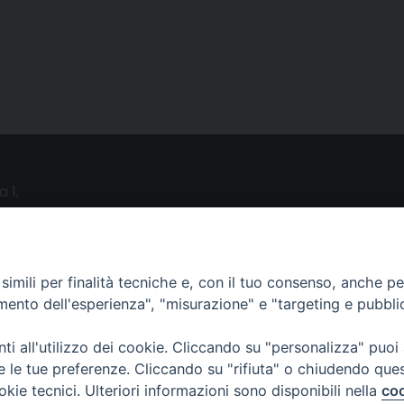
a 1,
o (LE)
UTILITY
imili per finalità tecniche e, con il tuo consenso, anche per 
amento dell'esperienza", "misurazione" e "targeting e pubbli
News
i all'utilizzo dei cookie. Cliccando su "personalizza" puoi
Altri articoli
re le tue preferenze. Cliccando su "rifiuta" o chiudendo que
Notizie nazionali
okie tecnici. Ulteriori informazioni sono disponibili nella
coo