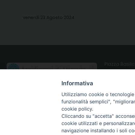
venerdì 23 Agosto 2024
Piazza Basilic
73028 Otrant
Informativa
CONTATTI
Utilizziamo cookie o tecnologie s
funzionalità semplici", "miglior
Webmail Uffici
cookie policy.
Cliccando su "accetta" acconsent
Webmail Parrocchie
cookie utilizzati e personalizza
navigazione installando i soli co