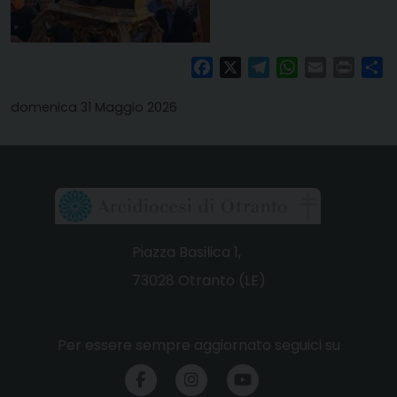
Facebook
X
Telegram
WhatsApp
Email
Print
Co
domenica 31 Maggio 2026
Piazza Basilica 1,
73028 Otranto (LE)
Per essere sempre aggiornato seguici su