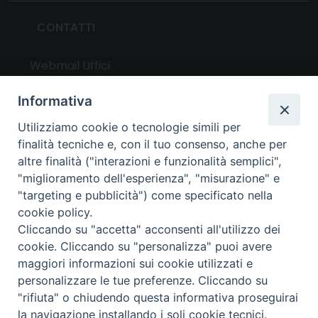
CONTATTI
Webmail Uffici
Webmail Parrocchie
Informativa
Utilizziamo cookie o tecnologie simili per
UTILITY
finalità tecniche e, con il tuo consenso, anche per
altre finalità ("interazioni e funzionalità semplici",
News
"miglioramento dell'esperienza", "misurazione" e
Altri articoli
"targeting e pubblicità") come specificato nella
cookie policy.
Notizie nazionali
Cliccando su "accetta" acconsenti all'utilizzo dei
Download
cookie. Cliccando su "personalizza" puoi avere
Amministrazione Trasparente
maggiori informazioni sui cookie utilizzati e
personalizzare le tue preferenze. Cliccando su
"rifiuta" o chiudendo questa informativa proseguirai
Privacy e cookie policy
la navigazione installando i soli cookie tecnici.